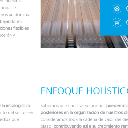
en nuestras
ucidas e
nemos un dominio
abajando en
iones flexibles
ecerán y
ENFOQUE HOLÍSTIC
a intralogística.
Sabemos que nuestras soluciones
pueden inci
ento del sector en
posteriores en la organización de nuestros cl
medida que
consideramos toda la cadena de valor del clie
plazo,
contribuyendo así a su crecimiento ren