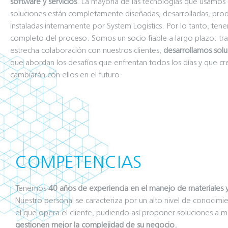
software y servicios
. La mayoría de las tecnologías que usamos 
soluciones están completamente diseñadas, desarrolladas, prod
instaladas internamente por System Logistics. Por lo tanto, te
completo del proceso. Somos un socio fiable a largo plazo: tr
estrecha colaboración con nuestros clientes,
desarrollamos soluc
que abordan los desafíos que enfrentan todos los días y que cr
cambiarán con ellos en el futuro.
COMPETENCIAS
Tenemos
40 años de experiencia en el manejo de materiales y l
Nuestro personal se caracteriza por un alto nivel de conocimi
el que opera el cliente, pudiendo así proponer soluciones a 
gestionen mejor la complejidad de su negocio.