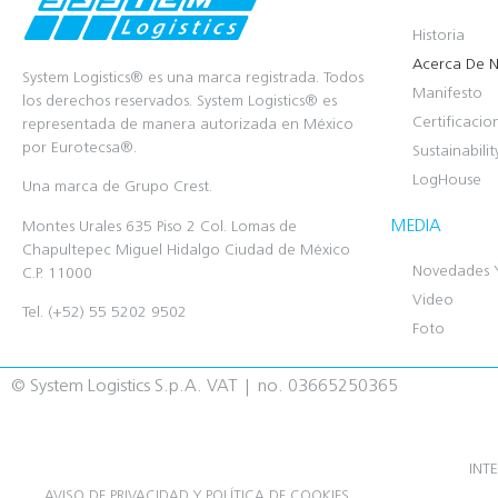
Historia
Acerca De N
System Logistics® es una marca registrada. Todos
Manifesto
los derechos reservados. System Logistics® es
Certificacio
representada de manera autorizada en México
por Eurotecsa®.
Sustainabilit
LogHouse
Una marca de Grupo Crest.
MEDIA
Montes Urales 635 Piso 2 Col. Lomas de
Chapultepec Miguel Hidalgo Ciudad de México
Novedades 
C.P. 11000
Video
Tel. (+52) 55 5202 9502
Foto
© System Logistics S.p.A. VAT | no. 03665250365
INT
AVISO DE PRIVACIDAD Y POLÍTICA DE COOKIES