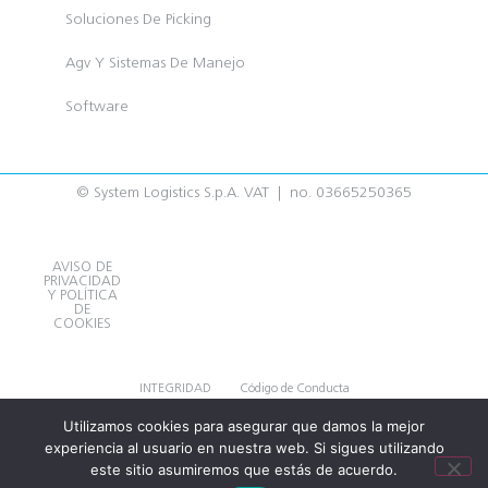
Soluciones De Picking
Agv Y Sistemas De Manejo
Software
© System Logistics S.p.A. VAT | no. 03665250365
AVISO DE
PRIVACIDAD
Y POLÍTICA
DE
COOKIES
INTEGRIDAD
Código de Conducta
Utilizamos cookies para asegurar que damos la mejor
Condiciones Generales de Compra
Código de Conducta de Proveedores
experiencia al usuario en nuestra web. Si sigues utilizando
este sitio asumiremos que estás de acuerdo.