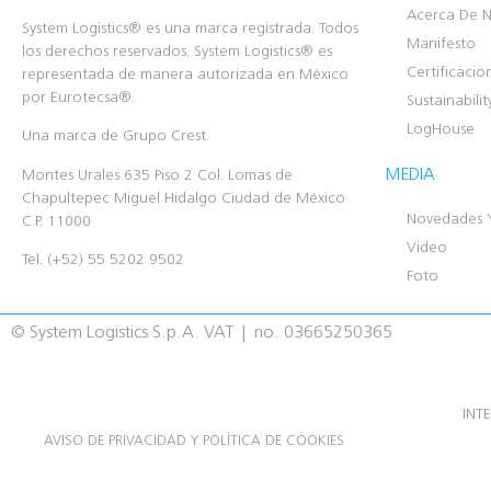
Acerca De N
System Logistics® es una marca registrada. Todos
Manifesto
los derechos reservados. System Logistics® es
Certificacio
representada de manera autorizada en México
por Eurotecsa®.
Sustainabilit
LogHouse
Una marca de Grupo Crest.
MEDIA
Montes Urales 635 Piso 2 Col. Lomas de
Chapultepec Miguel Hidalgo Ciudad de México
Novedades 
C.P. 11000
Video
Tel. (+52) 55 5202 9502
Foto
© System Logistics S.p.A. VAT | no. 03665250365
INT
AVISO DE PRIVACIDAD Y POLÍTICA DE COOKIES